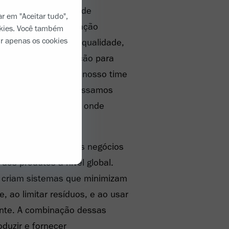
milares. As equipes de
ar em "Aceitar tudo",
o vitais para a operação
okies. Você também
ir apenas os cookies
es bens. A equipe de qualidade,
upervisiona a produção para
 e segura, enquanto nosso time
e certificar de que possamos
 pacientes, quando e onde
 da continuidade dos negócios
 dos produtos a nível global.
s criam sistemas que minimizam
 ao limitar resíduos, e ao usar
ente. A combinação dessas
duzir e fornecer