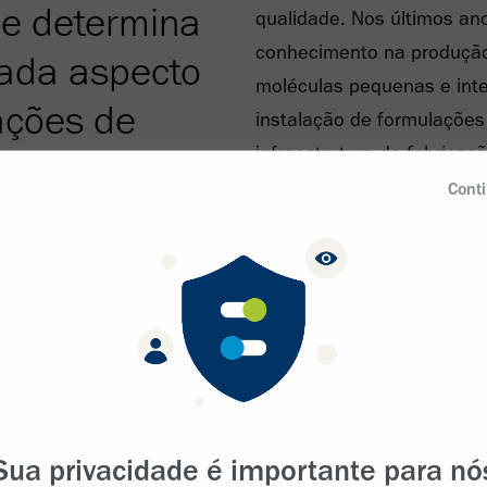
ue determina
qualidade. Nos últimos a
conhecimento na produçã
ada aspecto
moléculas pequenas e int
ações de
instalação de formulações 
infraestrutura de fabricaçã
Conti
Atribuímos nosso sucesso 
áreas. Nossa equipe de d
evolui de maneira contínua
compreensão sobre biologi
ambos cruciais para melh
time de desenvolvimento 
instalações de fabricação
com tecnologias de última
Sua privacidade é importante para nó
demanda de nossas terapia