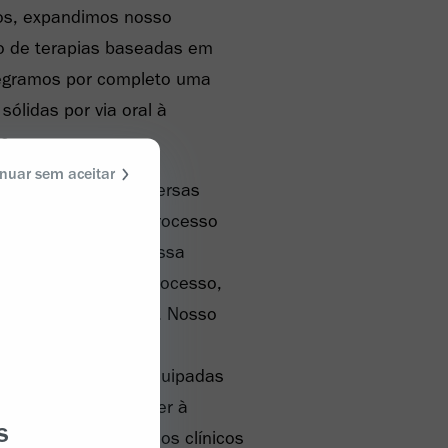
nos, expandimos nosso
o de terapias baseadas em
egramos por completo uma
sólidas por via oral à
o.
nuar sem aceitar
à excelência em diversas
esenvolvimento de processo
 e contribui para nossa
a e tecnologia de processo,
orar nossa produção. Nosso
assegura que nossas
 sejam de ponta e equipadas
 geração para atender à
s
s existentes, estudos clínicos