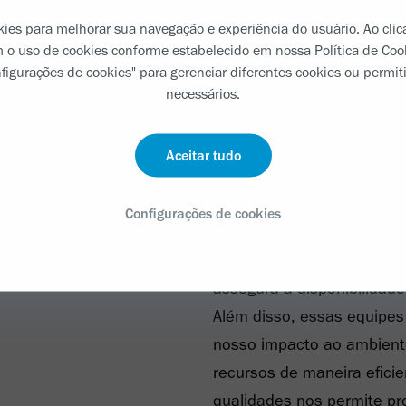
e oportunidades em biossi
okies para melhorar sua navegação e experiência do usuário. Ao clic
produção de excelência sã
 o uso de cookies conforme estabelecido em nossa Política de Co
figurações de cookies" para gerenciar diferentes cookies ou permit
eficiente e confiável dess
necessários.
controle e conformidade s
que esse seja consistente
Aceitar tudo
de supply trabalha para s
levar nossas terapias aos
Configurações de cookies
necessário.
O planejamento minucioso
assegura a disponibilidade
Além disso, essas equipe
nosso impacto ao ambiente,
recursos de maneira efici
qualidades nos permite pro