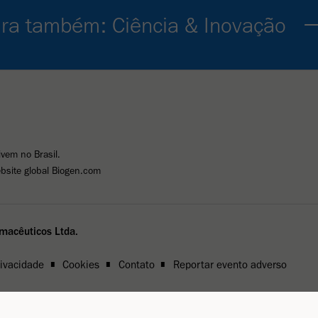
ira também: Ciência & Inovação
ivem no Brasil.
bsite global Biogen.com
rmacêuticos Ltda.
rivacidade
Cookies
Contato
Reportar evento adverso