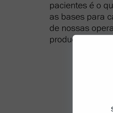
pacientes é o q
as bases para c
de nossas oper
produção.